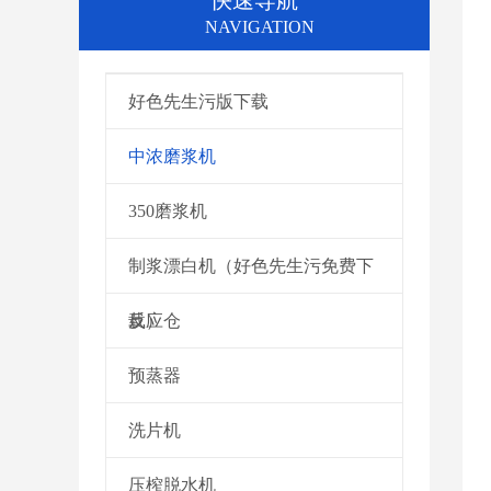
快速导航
NAVIGATION
好色先生污版下载
中浓磨浆机
350磨浆机
制浆漂白机（好色先生污免费下
载）
反应仓
预蒸器
洗片机
压榨脱水机