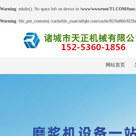
Warning
: mkdir(): No space left on device in
/www/wwwroot/T1.COM/func
Warning
: file_put_contents(./cachefile_yuan/sdfqkt.com/cache/82/0a866/6f29a.
网站首页